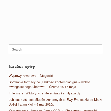
Search
for:
Ostatnie wpisy
Wyprawy rowerowe – Niegowić
Spotkanie formacyjne „Lekkość kontemplacyjna – wokół
ewangelicznego ubóstwa” – Czerna 15-17 maja
Imieniny s. Wiktoryny, s. Jeremiasz i s. Ryszardy
Jubileusz 25-lecia ślubów zakonnych s. Ewy Franciszki od Matki
Bożej Fatimskiej – 9 maj 2026r.
Konferencja o. Jerzego Gogoli OCD -” Charyzmat – wierność i