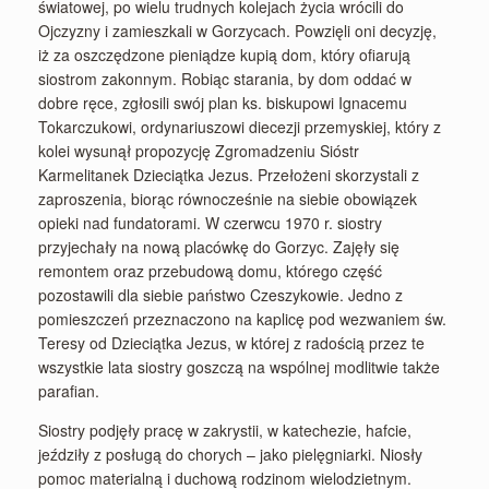
światowej, po wielu trudnych kolejach życia wrócili do
Ojczyzny i zamieszkali w Gorzycach. Powzięli oni decyzję,
iż za oszczędzone pieniądze kupią dom, który ofiarują
siostrom zakonnym. Robiąc starania, by dom oddać w
dobre ręce, zgłosili swój plan ks. biskupowi Ignacemu
Tokarczukowi, ordynariuszowi diecezji przemyskiej, który z
kolei wysunął propozycję Zgromadzeniu Sióstr
Karmelitanek Dzieciątka Jezus. Przełożeni skorzystali z
zaproszenia, biorąc równocześnie na siebie obowiązek
opieki nad fundatorami. W czerwcu 1970 r. siostry
przyjechały na nową placówkę do Gorzyc. Zajęły się
remontem oraz przebudową domu, którego część
pozostawili dla siebie państwo Czeszykowie. Jedno z
pomieszczeń przeznaczono na kaplicę pod wezwaniem św.
Teresy od Dzieciątka Jezus, w której z radością przez te
wszystkie lata siostry goszczą na wspólnej modlitwie także
parafian.
Siostry podjęły pracę w zakrystii, w katechezie, hafcie,
jeździły z posługą do chorych – jako pielęgniarki. Niosły
pomoc materialną i duchową rodzinom wielodzietnym.