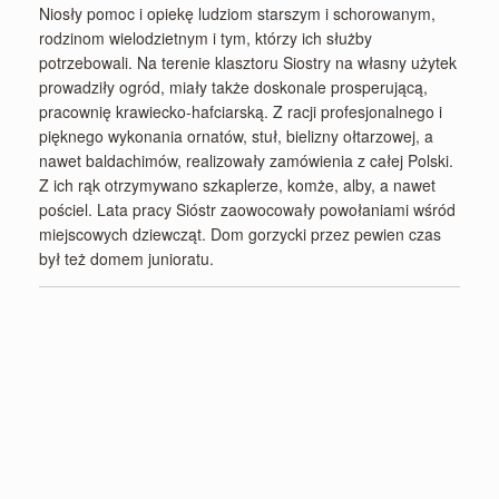
Niosły pomoc i opiekę ludziom starszym i schorowanym,
rodzinom wielodzietnym i tym, którzy ich służby
potrzebowali. Na terenie klasztoru Siostry na własny użytek
prowadziły ogród, miały także doskonale prosperującą,
pracownię krawiecko-hafciarską. Z racji profesjonalnego i
pięknego wykonania ornatów, stuł, bielizny ołtarzowej, a
nawet baldachimów, realizowały zamówienia z całej Polski.
Z ich rąk otrzymywano szkaplerze, komże, alby, a nawet
pościel. Lata pracy Sióstr zaowocowały powołaniami wśród
miejscowych dziewcząt. Dom gorzycki przez pewien czas
był też domem junioratu.