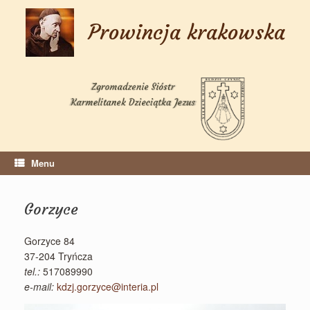
Skip
to
Prowincja krakowska
content
Menu
Gorzyce
Gorzyce 84
37-204 Tryńcza
tel.:
517089990
e-mail:
kdzj.gorzyce@interia.pl