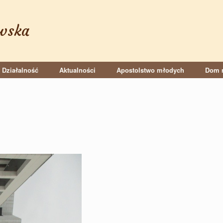
wska
Działalność
Aktualności
Apostolstwo młodych
Dom r