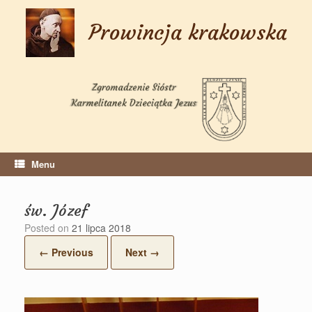
Skip
to
Prowincja krakowska
content
Menu
św. Józef
Posted on
21 lipca 2018
← Previous
Next →