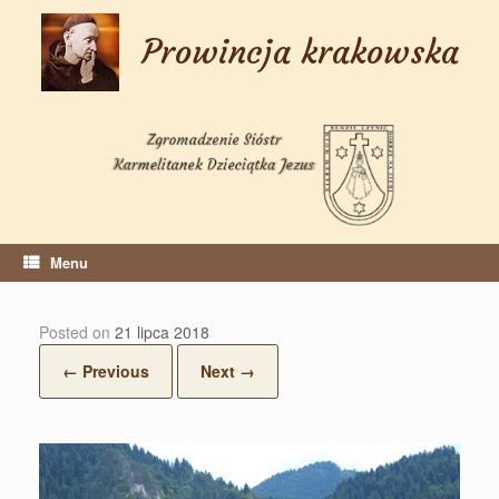
Skip
to
Prowincja krakowska
content
Menu
Posted on
21 lipca 2018
← Previous
Next →