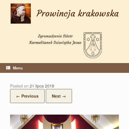
Skip
to
Prowincja krakowska
content
Menu
Posted on
21 lipca 2018
← Previous
Next →