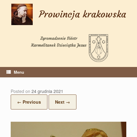
Skip
to
Prowincja krakowska
content
Menu
Posted on
24 grudnia 2021
← Previous
Next →