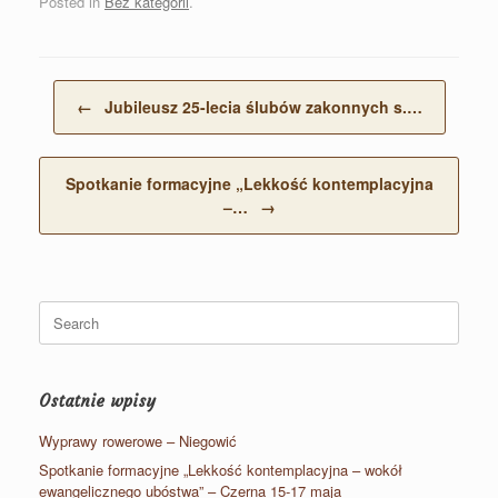
Posted in
Bez kategorii
.
Post navigation
←
Jubileusz 25-lecia ślubów zakonnych s.…
Spotkanie formacyjne „Lekkość kontemplacyjna
–…
→
Search
for:
Ostatnie wpisy
Wyprawy rowerowe – Niegowić
Spotkanie formacyjne „Lekkość kontemplacyjna – wokół
ewangelicznego ubóstwa” – Czerna 15-17 maja