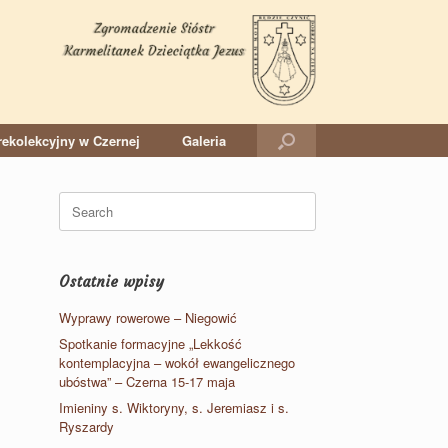
ekolekcyjny w Czernej
Galeria
Search
for:
Ostatnie wpisy
Wyprawy rowerowe – Niegowić
Spotkanie formacyjne „Lekkość
kontemplacyjna – wokół ewangelicznego
ubóstwa” – Czerna 15-17 maja
Imieniny s. Wiktoryny, s. Jeremiasz i s.
Ryszardy