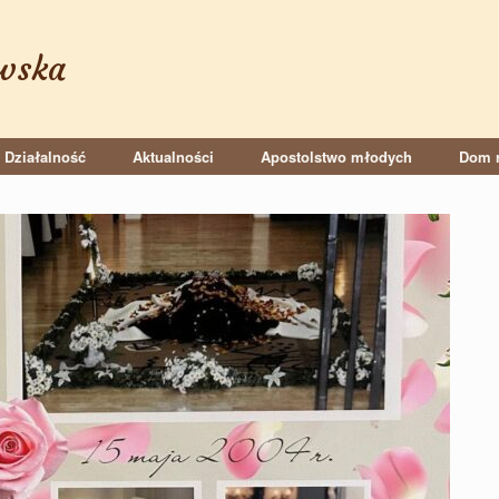
wska
Działalność
Aktualności
Apostolstwo młodych
Dom r