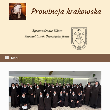
Skip
to
Prowincja krakowska
content
Menu