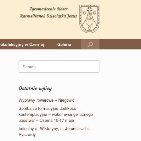
ekolekcyjny w Czernej
Galeria
Search
for:
Ostatnie wpisy
Wyprawy rowerowe – Niegowić
Spotkanie formacyjne „Lekkość
kontemplacyjna – wokół ewangelicznego
ubóstwa” – Czerna 15-17 maja
Imieniny s. Wiktoryny, s. Jeremiasz i s.
Ryszardy