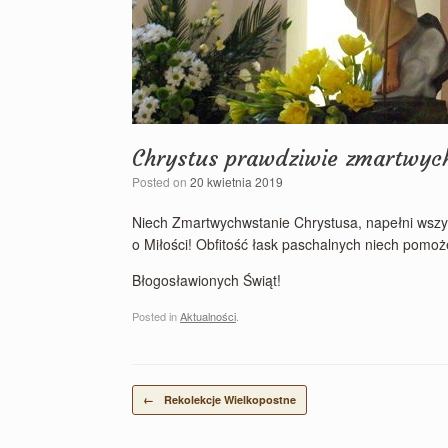
Chrystus prawdziwie zmartwych
Posted on
20 kwietnia 2019
Niech Zmartwychwstanie Chrystusa, napełni wszy
o Miłości! Obfitość łask paschalnych niech pomoż
Błogosławionych Świąt!
Posted in
Aktualności
.
Post navigation
←
Rekolekcje Wielkopostne