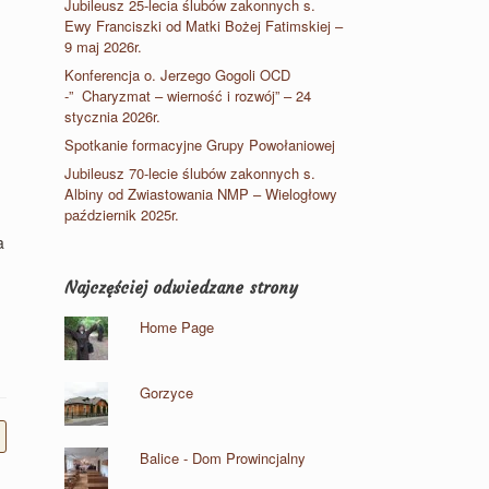
Jubileusz 25-lecia ślubów zakonnych s.
Ewy Franciszki od Matki Bożej Fatimskiej –
9 maj 2026r.
Konferencja o. Jerzego Gogoli OCD
-” Charyzmat – wierność i rozwój” – 24
stycznia 2026r.
Spotkanie formacyjne Grupy Powołaniowej
Jubileusz 70-lecie ślubów zakonnych s.
Albiny od Zwiastowania NMP – Wielogłowy
październik 2025r.
a
Najczęściej odwiedzane strony
Home Page
Gorzyce
Balice - Dom Prowincjalny