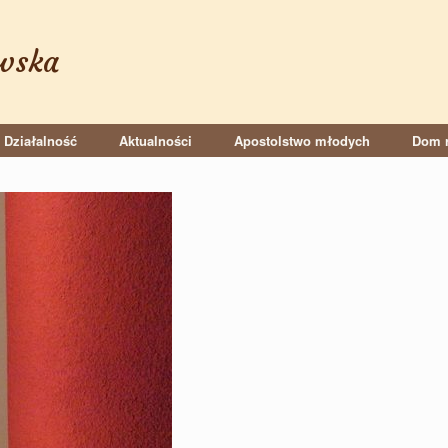
wska
Działalność
Aktualności
Apostolstwo młodych
Dom r