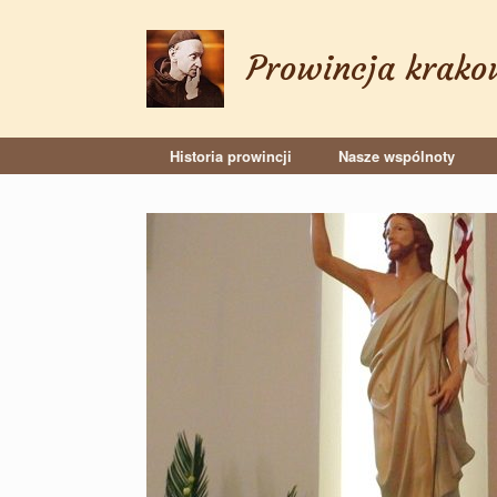
Skip
to
content
Prowincja krako
Historia prowincji
Nasze wspólnoty