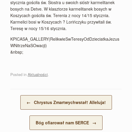
stycznia gościła św. Siostra u swoich sióstr karmelitanek
bosych na Detve. W klasztorze karmelitanek bosych w
Koszycach gościła św. Terenia z nocy 14/15 stycznia.
Karmelici bosi w Koszycach ? Lorińczyku przywitali św.
Teresę w nocy 15/16 stycznia.
KPICASA_GALLERY(RelikwieSwTeresyOdDzieciatkaJezus
WNitrzeNaSOwacji)
&nbsp;
Posted in
Aktualności
.
Post navigation
←
Chrystus Zmartwychwstał! Alleluja!
Bóg ofiarował nam SERCE
→