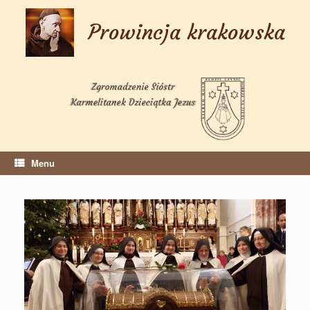
Skip
to
Prowincja krakowska
content
Menu