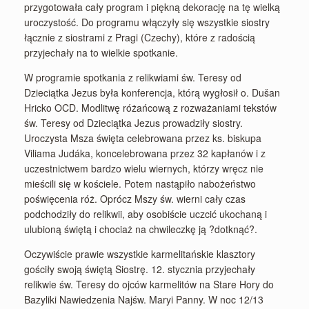
przygotowała cały program i piękną dekorację na tę wielką
uroczystość. Do programu włączyły się wszystkie siostry
łącznie z siostrami z Pragi (Czechy), które z radością
przyjechały na to wielkie spotkanie.
W programie spotkania z relikwiami św. Teresy od
Dzieciątka Jezus była konferencja, którą wygłosił o. Dušan
Hricko OCD. Modlitwę różańcową z rozważaniami tekstów
św. Teresy od Dzieciątka Jezus prowadziły siostry.
Uroczysta Msza święta celebrowana przez ks. biskupa
Viliama Judáka, koncelebrowana przez 32 kapłanów i z
uczestnictwem bardzo wielu wiernych, którzy wręcz nie
mieścili się w kościele. Potem nastąpiło nabożeństwo
poświęcenia róż. Oprócz Mszy św. wierni cały czas
podchodziły do relikwii, aby osobiście uczcić ukochaną i
ulubioną świętą i chociaż na chwileczkę ją ?dotknąć?.
Oczywiście prawie wszystkie karmelitańskie klasztory
gościły swoją świętą Siostrę. 12. stycznia przyjechały
relikwie św. Teresy do ojców karmelitów na Stare Hory do
Bazyliki Nawiedzenia Najśw. Maryi Panny. W noc 12/13