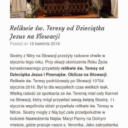
Relikwie św. Teresy od Dzieciątka
Jezus na Słowacji
Posted on
16 kwietnia 2016
Siostry z Nitry na Słowacji przeżyły radosne chwile w
styczniu tego roku. Przy okazji ukończenia Roku Życia
konsekrowanego przywitały
relikwie św. Teresy od
Dzieciątka Jezus i Przenajśw. Oblicza na Słowacji
.
Relikwie św. Teresy podróżowały po Słowacji 10?24
stycznia 2016. Był to dla wszystkich czas wielkich łask.
Wielką radość ze spotkania ze św. Terenią miał cały Karmel
na Słowacji, który mógł przywitać swoją świętą Siostrę. 11.
stycznia wspólnota sióstr przywitała relikwie św. Teresy w
Nitrze. Siostry mogły z Nią być całe przedpołudnie w
kościele Nawiedzenia Najśw. Maryi Panny na Dolnym
mieście, gdzie pracuje nasza s. Veronika. Jako zakrystianka