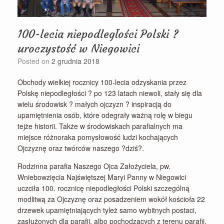
100-lecia niepodległości Polski ?
uroczystość w Niegowici
Posted on
2 grudnia 2018
Obchody wielkiej rocznicy 100-lecia odzyskania przez
Polskę niepodległości ? po 123 latach niewoli, stały się dla
wielu środowisk ? małych ojczyzn ? inspiracją do
upamiętnienia osób, które odegrały ważną rolę w biegu
tejże historii. Także w środowiskach parafialnych ma
miejsce różnoraka pomysłowość ludzi kochających
Ojczyznę oraz twórców naszego ?dziś?.
Rodzinna parafia Naszego Ojca Założyciela, pw.
Wniebowzięcia Najświętszej Maryi Panny w Niegowici
uczciła 100. rocznicę niepodległości Polski szczególną
modlitwą za Ojczyznę oraz posadzeniem wokół kościoła 22
drzewek upamiętniających tyleż samo wybitnych postaci,
zasłużonych dla parafii, albo pochodzących z terenu parafii,