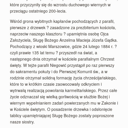
które przyczyniły się do wzrostu duchowego wiernych w
przeciągu ostatniego 200-lecia.
Wśród grona wybitnych kapłanów pochodzących z parafii,
pierwsze z drzewek ? zasadzone za prezbiterium kościoła,
naprzeciw naszego klasztoru ? upamiętnia osobę Ojca
Założyciela, Sługę Bożego Anzelma Macieja Józefa Gądka.
Pochodzący z wioski Marszowice, gdzie 24 lutego 1884 r. ?
czyli prawie 135 lat temu ? przyszedł na świat, a
następnego dnia otrzymał w kościele parafialnym Chrzest
święty. W tejże parafii Niegowić przystąpił po raz pierwszy
do sakramentu pokuty i do Pierwszej Komunii św., a w
rodzinie otrzymał solidną formację życia chrześcijańskiego,
które to w krótkim czasie zaowocowały odkryciem i
wytrwałą realizacją powołania karmelitańskiego. Przez całe
życie odznaczał się wielką gorliwością w służbie Bożej i
wiernym wypełnianiem zadań powierzanych mu w Zakonie i
w Kościele świętym. O posadzenie drzewka i odsłonięcie
tablicy upamiętniającej Sługę Bożego zostały poproszone
nasze siostry.