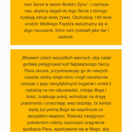
nam Serce w swoim Boskim Synu”. I zachęca
nas, abyśmy sięgali do tego Serca z którego
tryskają zdroje wody żywej. Obchodząc 100-lecie
urodzin Wielkiego Papieża wsłuchujmy się w
Jego nauczanie, które nam zostawił jako dar i
zadanie.
„Wzywam zatem wszystkich wiernych, aby nadal
gorliwie pielęgnowali kult Najświętszego Serca
Pana Jezusa, przystosowując go do naszych
czasów, ażeby dzięki temu mogli nieustannie
czerpać z jego niezgłębionych bogactw i umieli z
radością na nie odpowiadać, miłując Boga i
braci, znajdując pokój, wchodząc na drogę
pojednania i umacniając swą nadzieję, że kiedyś
będą żyć pełnią Boga we wspólnocie ze
wszystkimi świętymi. Również następnym
pokoleniom należy zaszczepić pragnienie
spotkania Pana, wpatrywania się w Niego, aby