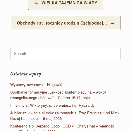
←
WIELKA TAJEMNICA WIARY
Obchody 135. rocznicy urodzin Czcigodnej…
→
Search
for:
Ostatnie wpisy
Wyprawy rowerowe – Niegowić
Spotkanie formacyjne „Lekkość kontemplacyjna – wokół
ewangelicznego ubóstwa” – Czerna 15-17 maja
Imieniny s. Wiktoryny, s. Jeremiasz i s. Ryszardy
Jubileusz 25-lecia ślubów zakonnych s. Ewy Franciszki od Matki
Bożej Fatimskiej – 9 maj 2026r.
Konferencja o. Jerzego Gogoli OCD -” Charyzmat – wierność i