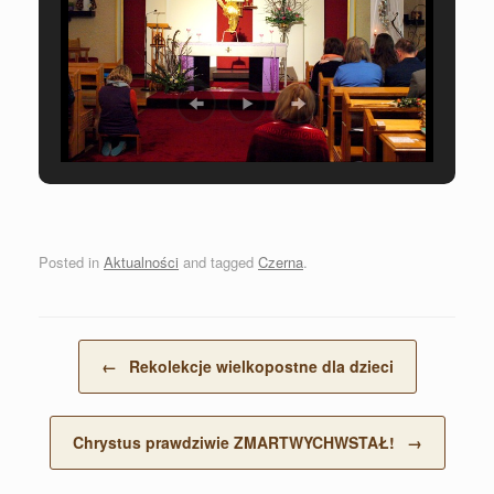
Posted in
Aktualności
and tagged
Czerna
.
Post navigation
←
Rekolekcje wielkopostne dla dzieci
Chrystus prawdziwie ZMARTWYCHWSTAŁ!
→