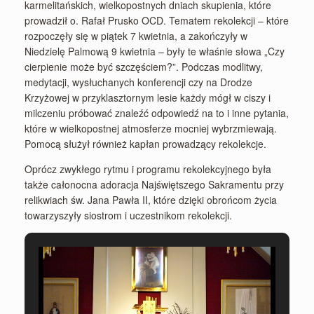
karmelitańskich, wielkopostnych dniach skupienia, które
prowadził o. Rafał Prusko OCD. Tematem rekolekcji – które
rozpoczęły się w piątek 7 kwietnia, a zakończyły w
Niedzielę Palmową 9 kwietnia – były te właśnie słowa „Czy
cierpienie może być szczęściem?”. Podczas modlitwy,
medytacji, wysłuchanych konferencji czy na Drodze
Krzyżowej w przyklasztornym lesie każdy mógł w ciszy i
milczeniu próbować znaleźć odpowiedź na to i inne pytania,
które w wielkopostnej atmosferze mocniej wybrzmiewają.
Pomocą służył również kapłan prowadzący rekolekcje.
Oprócz zwykłego rytmu i programu rekolekcyjnego była
także całonocna adoracja Najświętszego Sakramentu przy
relikwiach św. Jana Pawła II, które dzięki obrońcom życia
towarzyszyły siostrom i uczestnikom rekolekcji.