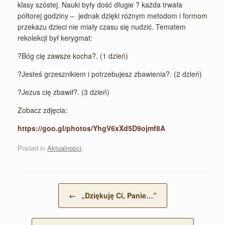
klasy szóstej. Nauki były dość długie ? każda trwała
półtorej godziny – jednak dzięki różnym metodom i formom
przekazu dzieci nie miały czasu się nudzić. Tematem
rekolekcji był kerygmat:
?Bóg cię zawsze kocha?. (1 dzień)
?Jesteś grzesznikiem i potrzebujesz zbawienia?. (2 dzień)
?Jezus cię zbawił?. (3 dzień)
Zobacz zdjęcia:
https://goo.gl/photos/YhgV6xXd5D9ojmf8A
Posted in
Aktualności
.
Post navigation
←
„Dziękuję Ci, Panie…”