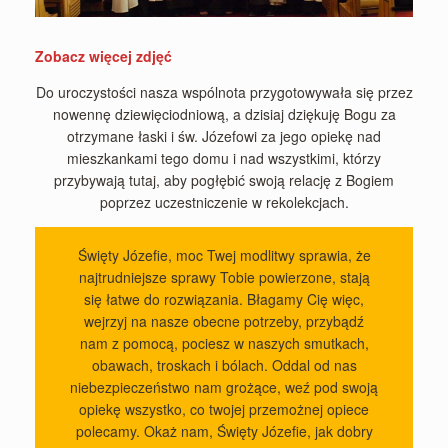
Zobacz więcej zdjęć
Do uroczystości nasza wspólnota przygotowywała się przez
nowennę dziewięciodniową, a dzisiaj dziękuję Bogu za
otrzymane łaski i św. Józefowi za jego opiekę nad
mieszkankami tego domu i nad wszystkimi, którzy
przybywają tutaj, aby pogłębić swoją relację z Bogiem
poprzez uczestniczenie w rekolekcjach.
Święty Józefie, moc Twej modlitwy sprawia, że
najtrudniejsze sprawy Tobie powierzone, stają
się łatwe do rozwiązania. Błagamy Cię więc,
wejrzyj na nasze obecne potrzeby, przybądź
nam z pomocą, pociesz w naszych smutkach,
obawach, troskach i bólach. Oddal od nas
niebezpieczeństwo nam grożące, weź pod swoją
opiekę wszystko, co twojej przemożnej opiece
polecamy. Okaż nam, Święty Józefie, jak dobry