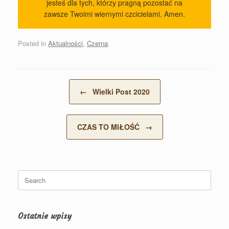
jesteś dla tych, którzy pragną pozostać na
zawsze Twoimi wiernymi czcicielami. Amen.
Posted in
Aktualności
,
Czerna
.
Post navigation
←
Wielki Post 2020
CZAS TO MIŁOŚĆ
→
Search
for:
Ostatnie wpisy